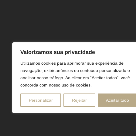
Valorizamos sua privacidade
Utilizamos cookies para aprimorar sua experiência de
navegação, exibir anúncios ou conteúdo personalizado e
Blocked Request
analisar nosso tráfego. Ao clicar em “Aceitar todos”, você
concorda com nosso uso de cookies.
Personalizar
Rejeitar
Aceitar tudo
Malicious request was detected
Protected by
WPGuard