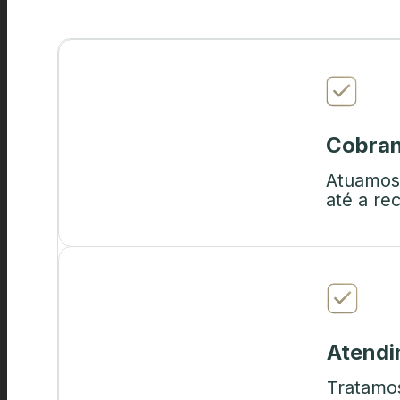
Cobran
Atuamos
até a re
Atend
Tratamos