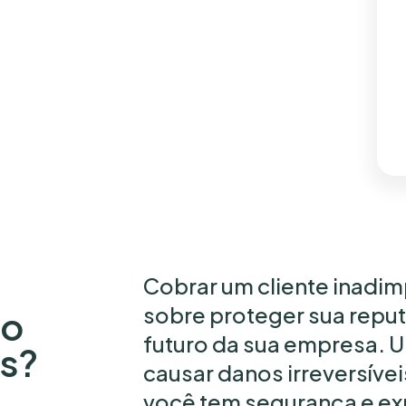
Cobrar um cliente inadimp
sobre proteger sua reputa
co
futuro da sua empresa. 
is?
causar danos irreversíve
você tem segurança e exp