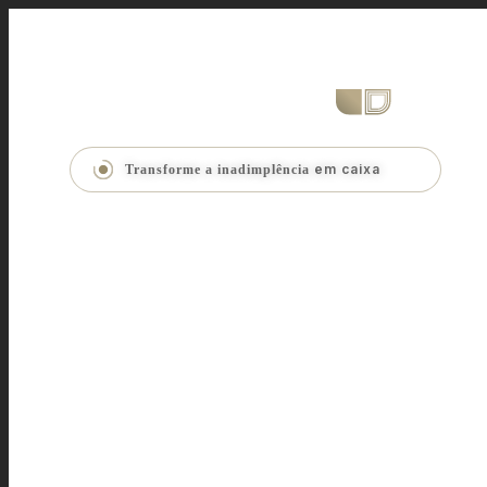
em caixa
Transforme a inadimplência
Lidar com a inadimp
errada pode gerar u
maior para sua emp
A Waldeck Soluções Corporativas 
ponta e um atendimento humaniz
seus créditos de forma eficiente 