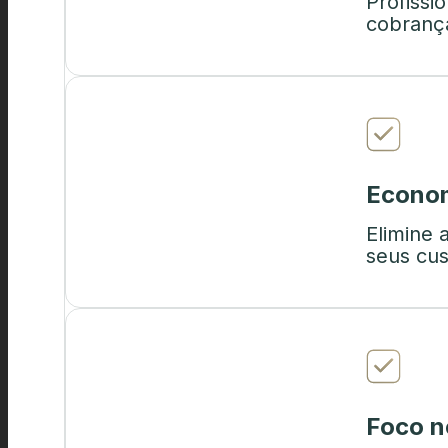
Profiss
cobrança
Econom
Elimine 
seus cus
Foco n