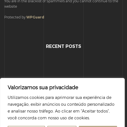
You are in the Blacklist of Spammers and you cannot continue to the
website
Protected by
WPGuard
RECENT POSTS
Valorizamos sua privacidade
Utilizamos cookies para aprimorar sua experiência de
navegação, exibir anúncios ou conteúdo personalizado
Desenvolvido por:
Sites Goiânia
-
Marketing Goiânia
e analisar nosso tráfego. Ao clicar em “Aceitar todos”,
você concorda com nosso uso de cookies.
© Copyright 2026 - Todos os direitos reservados.